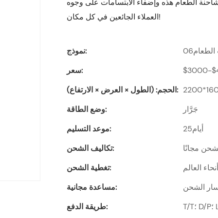
 شاحنة الطعام هذه وإضفاء الابتسامات على وجوه
العملاء الجائعين في كل مكان!
لطعام06
نموذج:
$3000-$
سعر:
2200*16
الحجم: (الطول × العرض × الارتفاع):
جَرَّار
وضع الطاقة:
أيام25
موعد التسليم:
حن مجانًا
تكاليف الشحن:
حاء العالم
تغطية الشحن:
سار الشحن
مساعدة مجانية:
طريقة الدفع: