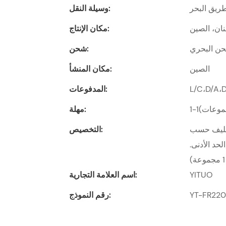
ريق البحر
وسيلة النقل:
ان، الصين
مكان الإنتاج:
حن البحري
شحن:
الصين
مكان المنشأ:
المدفوعات:
مهلة:
لتعبئة والتغليف حسب
التخصيص:
مي (الحد الأدنى.
YITUO
اسم العلامة التجارية:
YT-FR22
رقم النموذج: