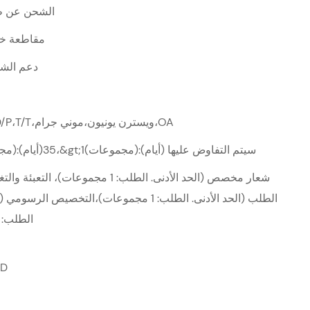
الشحن عن ط
مقاطعة خن
دعم الش
L/C،D/A،D/P،T/T،ويسترن يونيون،موني جرام،OA
1-1(مجموعات):35(أيام)،&gt;1(مجموعات):سيتم التفاوض عليها (أيام)
شعار مخصص (الحد الأدنى. الطلب: 1 مجموعات)، ا
الطلب (الحد الأدنى. الطلب: 1 مجموعات)،التخصيص الرسو
الطلب: 1 مجموعة)
0D