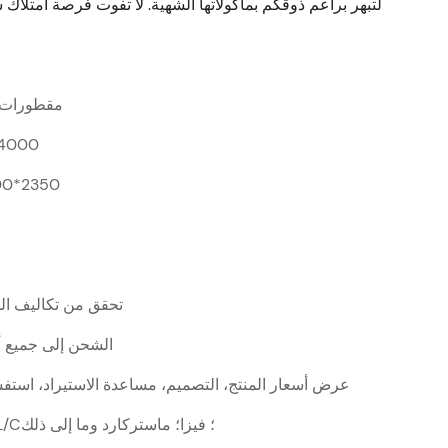
لتبهر براعم ذوقكم بمأكولاتها الشهية. لا تفوت فرصة امتلاك
مقطورات ا
4000
00*2350
تحقق من تكاليف الش
الشحن إلى جميع أن
عرض أسعار المنتج، التصميم، مساعدة الاستيراد، استف
T/T؛ D/P؛ L/C؛ فيزا؛ ماستركارد وما إلى ذلك