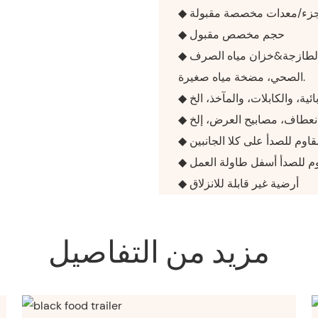
 جزء/معدات مخصصة مقبولة
◆ حجم مخصص مقبول
◆ نظام المياه: 2+1 حوض ماء ساخن&الصنابير الباردة والطازجة&خزان مياه الصرف
الصحي، مضخة مياه صغيرة.
◆ أرضية غير قابلة للانزلاق
مزيد من التفاصيل