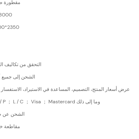
مقطورة طع
8000
00*2350
التحقق من تكاليف ال
الشحن إلى جميع أن
عرض أسعار المنتج، التصميم، المساعدة في الاستيراد، الاستفسار
T / T ； D / P ； L / C ； Visa ； Mastercard وما إلى ذلك
الشحن عن ط
مقاطعة خن