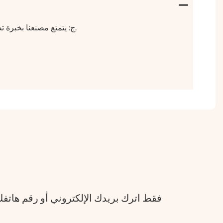
ج: يتمتع مصنعنا بخبرة تصدير غنية ، ونعرف جيدًا جميع طلبات التقنية لعربات / مقطورات الطعام. ونعرف المتطلبات القياسية والخاصة لمعظم البلدان.
فقط اترك بريدك الإلكتروني أو رقم هات