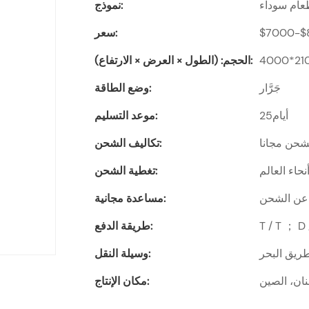
ام سوداء
نموذج:
$7000-$
سعر:
4000*21
الحجم: (الطول × العرض × الارتفاع):
جَرَّار
وضع الطاقة:
أيام25
موعد التسليم:
شحن مجانا
تكاليف الشحن:
حاء العالم
تغطية الشحن:
 عن الشحن
مساعدة مجانية:
طريقة الدفع:
ريق البحر
وسيلة النقل:
ان، الصين
مكان الإنتاج: