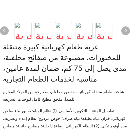
عربة طعام كهربائية كبيرة متنقلة
للمخبوزات، مصنوعة من صفائح مجلفنة،
مدى يصل إلى 75 كم، ضمان لمدة عامين،
مناسبة لخدمات الطعام التجارية
شاحنة طعام متنقلة كهربائية، مقطورة طعام، مصنوعة من الفولاذ المقاوم
للصدأ، ملحق مطبخ كامل للوجبات السريعة
تفاصيل المنتج - التكوين الأساسي: (1) نظام المياه: صنبور ماء ساخن
كهربائي؛ خزان مياه نظيفة/مياه صرف؛ حوض مزدوج؛ نظام إمداد وتصريف
مياه أوتوماتيكي. (2) النظام الكهربائي: إضاءة داخلية؛ مصابيح جانبية؛ مصابيح