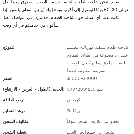
سيتم شحن شاحنة الطعام الخاصة بك من الصين. تستغرق مدة النقل
حوالي 30-60 يومًا للوصول إلى أقرب ميناء إليك. يُرجى التحلي بالصبر. إذا
كانت لديك أي أسئلة حول شاحنة الطعام، فلا تتردد في التواصل معنا.
سأكون في خدمتكم في أي وقت.
شاحنة طعام متنقلة كهربائية بتصميم
نموذج:
عصري، مصنوعة من الفولاذ المقاوم
للصدأ، ملحق مطبخ كامل للوجبات
السريعة، مقاومة للصدأ
$5000-$6000
سعر:
500*200*235 سم
الحجم: (الطول × العرض × الارتفاع):
كهربائي
وضع الطاقة:
25 يومًا
موعد التسليم:
تحقق من تكاليف الشحن مجاناً
تكاليف الشحن:
الشحن إلى جميع أنحاء العالم
تغطية الشحن: