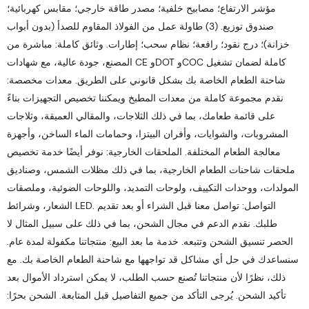
مؤشر الارتفاع؛ مصابيح خلفية؛ مصدر طاقة خارجي؛ مقابس كهربائية؛
صندوق توزيع. (3) طاولة عمل من الفولاذ المقاوم للصدأ (بدون أبواب
خزانة)؛ درج نقود؛ رافعة؛ نظام سحب؛ إطارات. وثائق كاملة: مباشرة من
المصنع، جودة عالية، مع شهادات CE وDOT وCOC كاملة لضمان تشغيل
شاحنة الطعام الخاصة بك بشكل قانوني على الطريق. معدات مخصصة:
نقدم مجموعة كاملة من معدات المطبخ ويمكننا تخصيص التجهيزات بناءً
على قائمة طعامك، بما في ذلك الثلاجات، والمقالي العميقة، وثلاجات
المشروبات، والشوايات، وأفران البيتزا، وحمامات الماء الساخن، وأجهزة
معالجة الطعام المختلفة. الملحقات الخارجية: نوفر أيضًا خدمة تخصيص
ملحقات شاحنات الطعام الخارجية، بما في ذلك مظلات الشمس، وصناديق
المولدات، ووحدات التكييف، ولوحات التمديد، واللوحات الضوئية، وملصقات
الشعار، وشرائط LED. التواصل: تواصل معنا قبل الشراء أو بعد تقديم
طلبك. نقدم الدعم في مجال الشحن، بما في ذلك على سبيل المثال لا
الحصر تنسيق الشحن وتتبعه. خدمة ما بعد البيع: منتجاتنا مكفولة لمدة عام.
سنساعدك في حل أي مشاكل قد تواجهها مع شاحنة الطعام الخاصة بك. مع
ذلك، نظرًا لأن منتجاتنا تُصنع حسب الطلب، لا يمكن استرداد الأموال بعد
تأكيد الشحن. يُرجى التأكد من جميع التفاصيل قبل المتابعة. الشحن بحرًا: