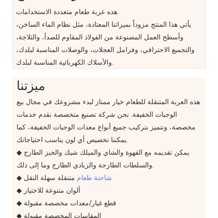
هذه عربة طعام متعددة الاستخدامات.
يأتي هذا المنتج مزوداً بميزاتنا المعتادة، مثل نظام الماء الساخن،
وأسطح العمل المصنوعة من الفولاذ المقاوم للصدأ، والثلاجة،
والتجميع الاحترافي، وفرامل العجلات، والوصلات المناسبة لبلدك،
والأسلاك الكهربائية المناسبة لبلدك.
ميزتنا
هذه العربة المتنقلة للطعام خيار ممتاز لبدء مشروعك في مجال بيع
الوجبات الخفيفة. نحن شركة تصنيع متخصصة نقدم خدمات
مخصصة، ونتميز بتركيب جميع أنواع معدات الوجبات الخفيفة، كما
يمكننا تخصيص أي لون يناسب احتياجاتك.
◆ يمكن تقديمه مع القهوة والشاي والميلك شيك والخبز الطازج
والسلطات الطازجة والزبادي الطازج وما إلى ذلك.
شاحنة طعام
متنقلة سهلة النقل
◆
◆ ألوان متنوعة للاختيار
◆ قطع غيار/معدات مخصصة مقبولة
◆ المقاسات المخصصة مقبولة