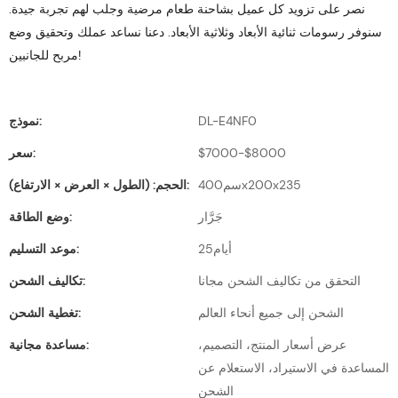
نصر على تزويد كل عميل بشاحنة طعام مرضية وجلب لهم تجربة جيدة.
سنوفر رسومات ثنائية الأبعاد وثلاثية الأبعاد. دعنا نساعد عملك وتحقيق وضع
مربح للجانبين!
DL-E4NF0
نموذج:
$7000-$8000
سعر:
سم400x200x235
الحجم: (الطول × العرض × الارتفاع):
جَرَّار
وضع الطاقة:
أيام25
موعد التسليم:
التحقق من تكاليف الشحن مجانا
تكاليف الشحن:
الشحن إلى جميع أنحاء العالم
تغطية الشحن:
عرض أسعار المنتج، التصميم،
مساعدة مجانية:
المساعدة في الاستيراد، الاستعلام عن
الشحن