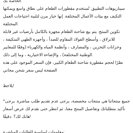
الخاصة بك.
سيناريوهات التطبيق: تُستخدم مقطورات الطعام على نطاق واسع ويمكنها
التكيف مع بيئات الأعمال المختلفة. إنها خيار مرن لتلبية احتياجات العمل
المختلفة.
تكوين المنتج: يتم بيع شاحنة الطعام مجهزة بالكامل بأرضيات غير قابلة
للانزلاق ، وأسطح الفولاذ المقاوم للصدأ ، وأجهزة الطهي المتكيفة ،
وخزانات التخزين ، والمصارف ، وأنظمة المياه والكهرباء (وفقًا للمعايير
الوطنية المختلفة) ، والإضاءة الاختيارية ، وما إلى ذلك.
نظرًا لحجم مقطورة شاحنة الطعام الكبير، فإن السعر الموجود على هذه
الصفحة ليس سعر شحن مجاني
يلاحظ!
*جميع منتجاتنا هي منتجات مخصصة، يرجى عدم تقديم طلب مباشرة. يرجى
تأكيد متطلباتك وتفاصيل المنتج معنا، ثم انتظر حتى نقدم لك عرض أسعار
دقيقًا. Tهانك لك!
معلومات اساسية للطلبات المباشرة: