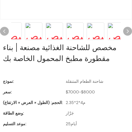
مخصص للشاحنة الغذائية مصنعة | بناء
مقطورة مطبخ المحمول الخاصة بك
شاحنة الطعام المتنقلة
نموذج:
$7000-$8000
سعر:
م4*2*2.35
الحجم: (الطول × العرض × الارتفاع):
جَرَّار
وضع الطاقة:
أيام25
موعد التسليم: