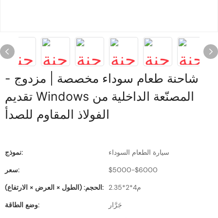
شاحنة طعام سوداء مخصصة | مزدوج -
تقديم Windows المصنّعة الداخلية من
الفولاذ المقاوم للصدأ
سيارة الطعام السوداء
نموذج:
$5000-$6000
سعر:
م4*2*2.35
الحجم: (الطول × العرض × الارتفاع):
جَرَّار
وضع الطاقة: