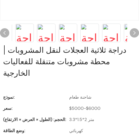
دراجة ثلاثية العجلات لنقل المشروبات |
محطة مشروبات متنقلة للفعاليات
الخارجية
شاحنة طعام
نموذج:
$5000-$6000
سعر:
3.3*1.5*2 متر
الحجم: (الطول × العرض × الارتفاع):
كهربائي
وضع الطاقة: