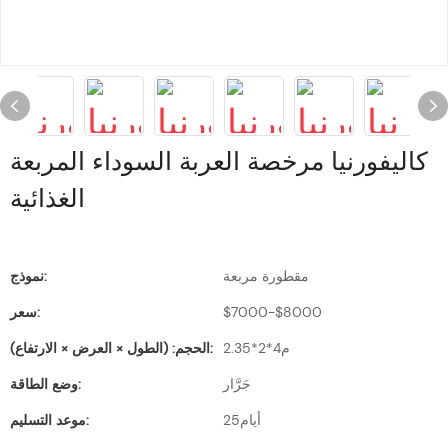
كاليفورنيا مرخصة العربة السوداء المربعة
الغذائية
مقطورة مربعة
نموذج:
$7000-$8000
سعر:
م4*2*2.35
الحجم: (الطول × العرض × الارتفاع):
جَرَّار
وضع الطاقة:
أيام25
موعد التسليم: