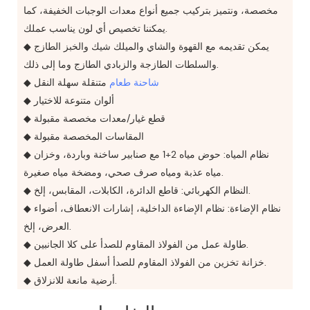
مخصصة، ونتميز بتركيب جميع أنواع معدات الوجبات الخفيفة، كما
يمكننا تخصيص أي لون يناسب عملك.
◆ يمكن تقديمه مع القهوة والشاي والميلك شيك والخبز الطازج
والسلطات الطازجة والزبادي الطازج وما إلى ذلك.
شاحنة طعام
متنقلة سهلة النقل
◆
◆ ألوان متنوعة للاختيار
◆ قطع غيار/معدات مخصصة مقبولة
◆ المقاسات المخصصة مقبولة
◆ نظام المياه: حوض مياه 2+1 مع صنابير ساخنة وباردة، وخزان
مياه عذبة ومياه صرف صحي، ومضخة مياه صغيرة.
◆ النظام الكهربائي: قاطع الدائرة، الكابلات، المقابس، إلخ.
◆ نظام الإضاءة: نظام الإضاءة الداخلية، إشارات الانعطاف، أضواء
العرض، إلخ.
◆ طاولة عمل من الفولاذ المقاوم للصدأ على كلا الجانبين.
◆ خزانة تخزين من الفولاذ المقاوم للصدأ أسفل طاولة العمل.
◆ أرضية مانعة للانزلاق.