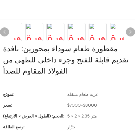
مقطورة طعام سوداء بمحورين: نافذة
تقديم قابلة للفتح وجزء داخلي للطهي من
الفولاذ المقاوم للصدأ
عربة طعام متنقلة
نموذج:
$7000-$8000
سعر:
5 × 2 × 2.35 متر
الحجم: (الطول × العرض × الارتفاع):
جَرَّار
وضع الطاقة: