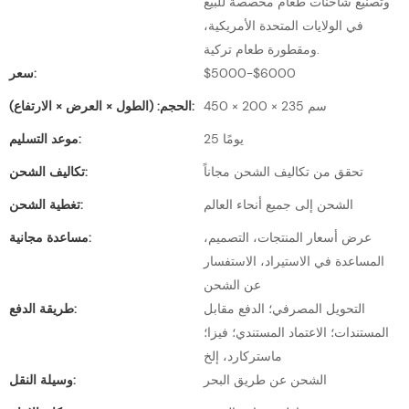
وتصنيع شاحنات طعام مخصصة للبيع
في الولايات المتحدة الأمريكية،
ومقطورة طعام تركية.
$5000-$6000
سعر:
450 × 200 × 235 سم
الحجم: (الطول × العرض × الارتفاع):
25 يومًا
موعد التسليم:
تحقق من تكاليف الشحن مجاناً
تكاليف الشحن:
الشحن إلى جميع أنحاء العالم
تغطية الشحن:
عرض أسعار المنتجات، التصميم،
مساعدة مجانية:
المساعدة في الاستيراد، الاستفسار
عن الشحن
التحويل المصرفي؛ الدفع مقابل
طريقة الدفع:
المستندات؛ الاعتماد المستندي؛ فيزا؛
ماستركارد، إلخ
الشحن عن طريق البحر
وسيلة النقل: